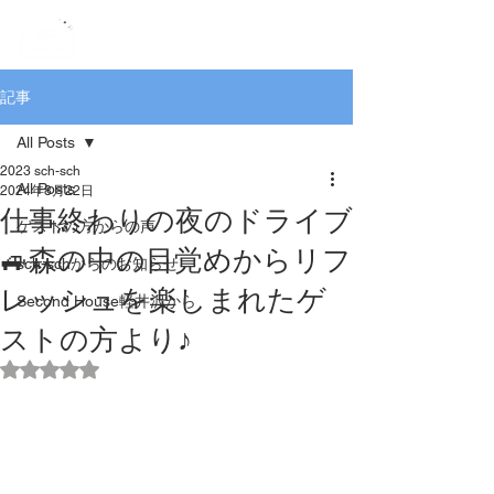
記事
All Posts
2023 sch-sch
All Posts
2024年8月22日
仕事終わりの夜のドライブ
ゲストの方からの声
🚙森の中の目覚めからリフ
sch-schからのお知らせ
レッシュを楽しまれたゲ
Second House軽井沢から
ストの方より♪
5つ星のうちNaNと評価されています。