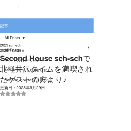
記事
All Posts
2023 sch-sch
All Posts
2023年8月28日
Second House sch-schで
ゲストの方からの声
北軽井沢タイムを満喫され
sch-schからのお知らせ
たゲストの方より♪
Second House軽井沢から
更新日：
2023年9月29日
5つ星のうちNaNと評価されています。