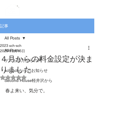
記事
All Posts
2023 sch-sch
All Posts
2025年2月15日
４月からの料金設定が決ま
ゲストの方からの声
りました
sch-schからのお知らせ
5つ星のうちNaNと評価されています。
Second House軽井沢から
春よ来い、気分で。