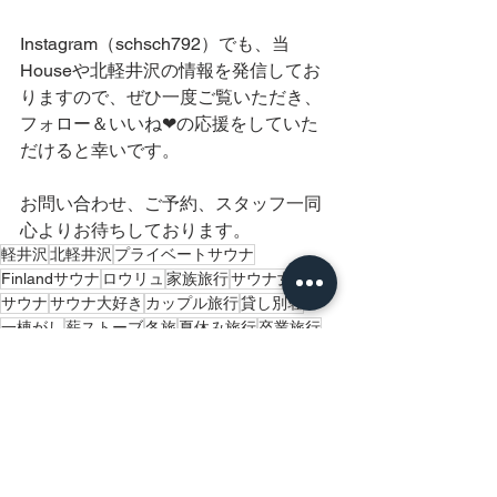
Instagram（schsch792）でも、当
Houseや北軽井沢の情報を発信してお
りますので、ぜひ一度ご覧いただき、
フォロー＆いいね❤の応援をしていた
だけると幸いです。
お問い合わせ、ご予約、スタッフ一同
心よりお待ちしております。
軽井沢
北軽井沢
プライベートサウナ
Finlandサウナ
ロウリュ
家族旅行
サウナ女子
サウナ
サウナ大好き
カップル旅行
貸し別荘
一棟がし
薪ストーブ
冬旅
夏休み旅行
卒業旅行
リフレッシュ旅行
GW旅行
sch-schからのお知らせ