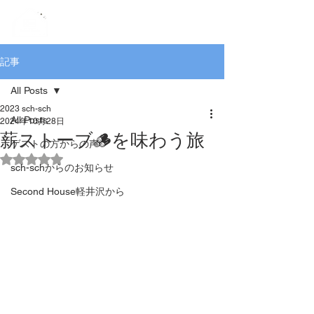
記事
All Posts
2023 sch-sch
All Posts
2024年10月28日
薪ストーブ🪵を味わう旅
ゲストの方からの声
5つ星のうちNaNと評価されています。
sch-schからのお知らせ
Second House軽井沢から