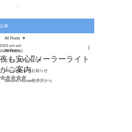
記事
All Posts
2023 sch-sch
All Posts
2023年8月1日
夜も安心⁉️ソーラーライト
ゲストの方からの声
がご案内
sch-schからのお知らせ
5つ星のうちNaNと評価されています。
Second House軽井沢から