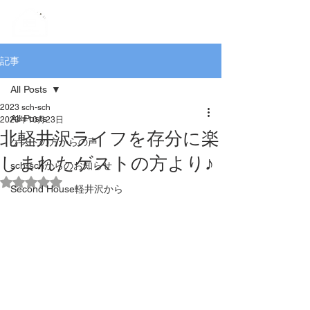
記事
All Posts
2023 sch-sch
All Posts
2023年10月23日
北軽井沢ライフを存分に楽
ゲストの方からの声
しまれたゲストの方より♪
sch-schからのお知らせ
5つ星のうちNaNと評価されています。
Second House軽井沢から