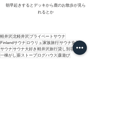
朝早起きするとデッキから鹿のお散歩が見ら
れるとか
軽井沢
北軽井沢
プライベートサウナ
Finlandサウナ
ロウリュ
家族旅行
サウナ女子
サウナ
サウナ大好き
軽井沢旅行
貸し別荘
女子旅
一棟がし
薪ストーブ
ログハウス
森遊び
sch-schからのお知らせ
最新記事