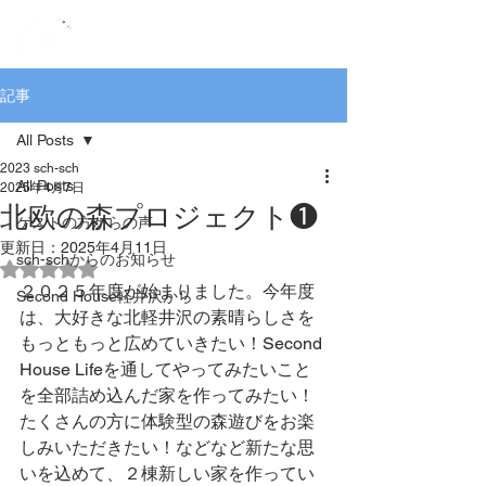
記事
All Posts
2023 sch-sch
All Posts
2025年4月7日
北欧の森プロジェクト❶
ゲストの方からの声
更新日：
2025年4月11日
sch-schからのお知らせ
5つ星のうちNaNと評価されています。
２０２５年度が始まりました。今年度
Second House軽井沢から
は、大好きな北軽井沢の素晴らしさを
もっともっと広めていきたい！Second 
House Lifeを通してやってみたいこと
を全部詰め込んだ家を作ってみたい！
たくさんの方に体験型の森遊びをお楽
しみいただきたい！などなど新たな思
いを込めて、２棟新しい家を作ってい