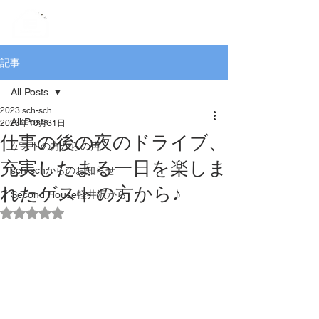
記事
All Posts
2023 sch-sch
All Posts
2023年10月31日
仕事の後の夜のドライブ、
ゲストの方からの声
充実したまる一日を楽しま
sch-schからのお知らせ
れたゲストの方から♪
Second House軽井沢から
5つ星のうちNaNと評価されています。