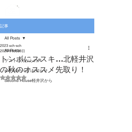
記事
All Posts
2023 sch-sch
All Posts
2023年8月28日
トンボにススキ…北軽井沢
ゲストの方からの声
の秋のオススメ先取り！
sch-schからのお知らせ
5つ星のうちNaNと評価されています。
Second House軽井沢から