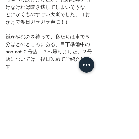
けなければ聞き逃してしまいそうな、
とにかくものすごい大嵐でした。（お
かげで翌日ガラガラ声に！）
嵐がやむのを待って、私たちは車で５
分ほどのところにある、目下準備中の
sch-sch２号店！？へ帰りました。２号
店については、後日改めてご紹介しま
す。
翌日は、チェックアウトの時間にご挨
拶し、現地解散となりました。聞くと
ころによりますと、帰り道、軽井沢の
駅前にあるアウトレットでショッピン
グを楽しまれたとか。北軽井沢は自然
がいっぱいで涼しく過ごしやすい所で
す。でも、せっかくこちらにいらした
のですから、行きか帰りに、かの有名