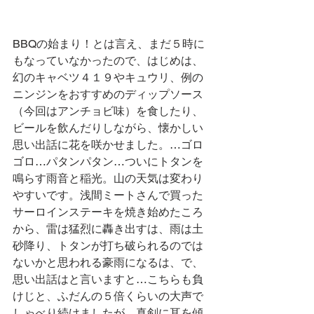
BBQの始まり！とは言え、まだ５時に
もなっていなかったので、はじめは、
幻のキャベツ４１９やキュウリ、例の
ニンジンをおすすめのディップソース
（今回はアンチョビ味）を食したり、
ビールを飲んだりしながら、懐かしい
思い出話に花を咲かせました。…ゴロ
ゴロ…パタンパタン…ついにトタンを
鳴らす雨音と稲光。山の天気は変わり
やすいです。浅間ミートさんで買った
サーロインステーキを焼き始めたころ
から、雷は猛烈に轟き出すは、雨は土
砂降り、トタンが打ち破られるのでは
ないかと思われる豪雨になるは、で、
思い出話はと言いますと…こちらも負
けじと、ふだんの５倍くらいの大声で
しゃべり続けましたが、真剣に耳を傾