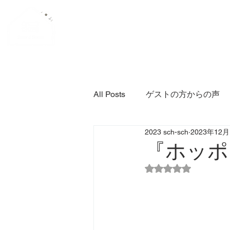
Second House 軽井沢
HOME
ACCESS
CONTACT
BLO
All Posts
ゲストの方からの声
2023 sch-sch
2023年12
『ホッポ
5つ星のうちNaN