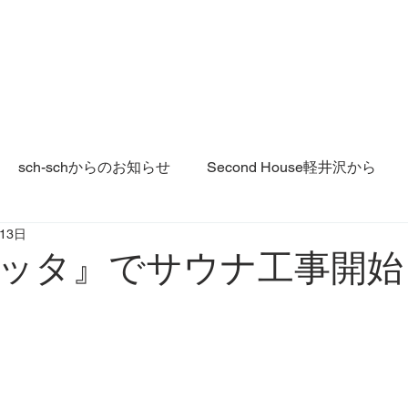
G
Second House sch-sch
Second House ホッポッタ
Second House
sch-schからのお知らせ
Second House軽井沢から
月13日
ッタ』でサウナ工事開始
と評価されています。